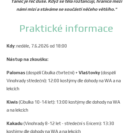
Tanec je řeč duše. Když se těla roztancují, hranice mezi
námi mizí a stáváme se součástí něčeho většího."
Praktické informace
Kdy
: neděle, 7.6.2026 od 18:00
Nástup na zkoušku:
Palomas
(dospělí Cibulka čtvrteční) +
Vlaštovky
(dospělí
Vinohrady středeční): 12:00 kostýmy dle dohody na WA a na
lekcích
Kiwis
(Cibulka 10-14 let): 13:00 kostýmy dle dohody na WA
a na lekcích
Kakadu
(Vinohrady 8-12 let - středeční s Ericem): 13:30
kostýmy dle dohody na WA a na lekcích