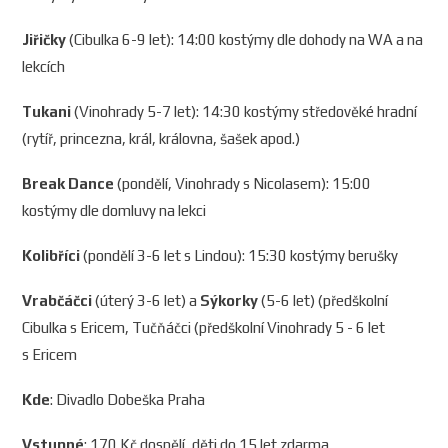
Jiřičky
(Cibulka 6-9 let): 14:00 kostýmy dle dohody na WA a na
lekcích
Tukani
(Vinohrady 5-7 let): 14:30 kostýmy středověké hradní
(rytíř, princezna, král, královna, šašek apod.)
Break Dance
(pondělí, Vinohrady s Nicolasem): 15:00
kostýmy dle domluvy na lekci
Kolibříci
(pondělí 3-6 let s Lindou): 15:30 kostýmy berušky
Vrabčáčci
(úterý 3-6 let) a
Sýkorky
(5-6 let) (předškolní
Cibulka s Ericem, Tučňáčci (předškolní Vinohrady 5 - 6 let
s Ericem
Kde
: Divadlo Dobeška Praha
Vstupné
: 170 Kč dospělí, děti do 15 let zdarma