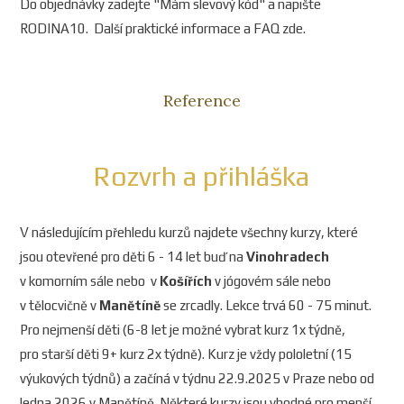
Do objednávky zadejte "Mám slevový kód" a napište
RODINA10. Další praktické informace a FAQ zde.
Reference
Rozvrh a přihláška
V následujícím přehledu kurzů najdete všechny kurzy, které
jsou otevřené pro děti 6 - 14 let buď na
Vinohradech
v komorním sále nebo v
Košířích
v jógovém sále nebo
v tělocvičně v
Manětíně
se zrcadly. Lekce trvá 60 - 75 minut.
Pro nejmenší děti (6-8 let je možné vybrat kurz 1x týdně,
pro starší děti 9+ kurz 2x týdně). Kurz je vždy pololetní (15
výukových týdnů) a začíná v týdnu 22.9.2025 v Praze nebo od
ledna 2026 v Manětíně. Některé kurzy jsou vhodné pro menší